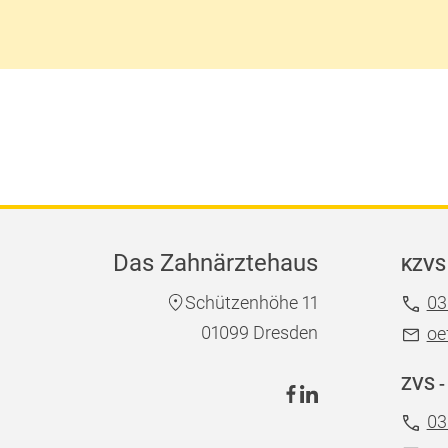
Das Zahnärztehaus
KZVS 
Schützenhöhe 11
03
01099 Dresden
oe
ZVS -
03