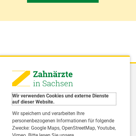
 - Landeszahnärztekammer Sachsen
51 8066 - 0
Wir verwenden Cookies und externe Dienste
rwaltung@Izk-sachsen.de
auf dieser Website.
Wir speichern und verarbeiten Ihre
- Landesarbeitsgemeinschaft für
personenbezogenen Informationen für folgende
dzahnpflege des Freistaates Sachsen e.V.
Zwecke:
Google Maps, OpenStreetMap, Youtube,
Vimeo
. Bitte lesen Sie unsere