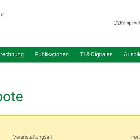
Kompend
rechnung
Publikationen
TI & Digitales
Ausbi
bote
Veranstaltungsart
For