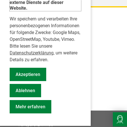
externe Dienste auf dieser
Website.
Wir speichern und verarbeiten Ihre
Karriere
personenbezogenen Informationen
für folgende Zwecke:
Google Maps,
Inserate
OpenStreetMap, Youtube, Vimeo
.
Praktikum in einer Zahnarztpraxis
Bitte lesen Sie unsere
Jobs im Zahnärztehaus
Datenschutzerklärung
, um weitere
Presse
Details zu erfahren.
Pressemitteilungen
Akzeptieren
Informationszentrum Zahngesundheit
Notdienstsuche Pressevertreter
Ablehnen
Geschäftsbericht KZVS
Mehr erfahren
© 2026
Impressum
Datenschutz
Transparenzhinweis