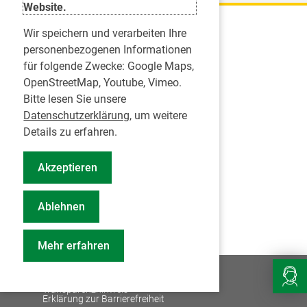
Website.
Wir speichern und verarbeiten Ihre
Karriere
personenbezogenen Informationen
für folgende Zwecke:
Google Maps,
Inserate
OpenStreetMap, Youtube, Vimeo
.
Praktikum in einer Zahnarztpraxis
Bitte lesen Sie unsere
Jobs im Zahnärztehaus
Datenschutzerklärung
, um weitere
Presse
Details zu erfahren.
Pressemitteilungen
Akzeptieren
Informationszentrum Zahngesundheit
Notdienstsuche Pressevertreter
Ablehnen
Geschäftsbericht KZVS
Mehr erfahren
© 2026
Impressum
Datenschutz
Transparenzhinweis
Erklärung zur Barrierefreiheit