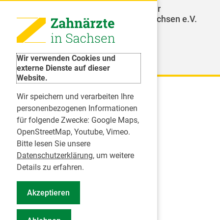
LAGZ - Landesarbeitsgemeinschaft für
Jugendzahnpflege des Freistaates Sachsen e.V.
Weitere Organisationen
Wir verwenden Cookies und
externe Dienste auf dieser
Website.
Wir speichern und verarbeiten Ihre
Karriere
personenbezogenen Informationen
für folgende Zwecke:
Google Maps,
Inserate
OpenStreetMap, Youtube, Vimeo
.
Praktikum in einer Zahnarztpraxis
Bitte lesen Sie unsere
Jobs im Zahnärztehaus
Datenschutzerklärung
, um weitere
Presse
Details zu erfahren.
Pressemitteilungen
Akzeptieren
Informationszentrum Zahngesundheit
Notdienstsuche Pressevertreter