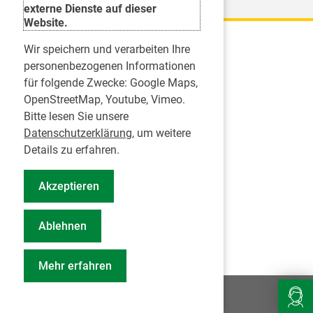
externe Dienste auf dieser
Website.
Wir speichern und verarbeiten Ihre
Karriere
personenbezogenen Informationen
für folgende Zwecke:
Google Maps,
Inserate
OpenStreetMap, Youtube, Vimeo
.
Praktikum in einer Zahnarztpraxis
Bitte lesen Sie unsere
Jobs im Zahnärztehaus
Datenschutzerklärung
, um weitere
Presse
Details zu erfahren.
Pressemitteilungen
Akzeptieren
Informationszentrum Zahngesundheit
Notdienstsuche Pressevertreter
Ablehnen
Geschäftsbericht KZVS
Mehr erfahren
© 2026
Impressum
Datenschutz
Transparenzhinweis