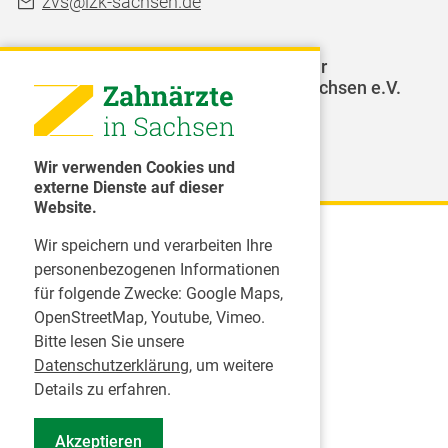
zvs@lzk-sachsen.de
LAGZ - Landesarbeitsgemeinschaft für
Jugendzahnpflege des Freistaates Sachsen e.V.
Weitere Organisationen
Wir verwenden Cookies und
externe Dienste auf dieser
Website.
Wir speichern und verarbeiten Ihre
Karriere
personenbezogenen Informationen
für folgende Zwecke:
Google Maps,
Inserate
OpenStreetMap, Youtube, Vimeo
.
Praktikum in einer Zahnarztpraxis
Bitte lesen Sie unsere
Jobs im Zahnärztehaus
Datenschutzerklärung
, um weitere
Presse
Details zu erfahren.
Pressemitteilungen
Akzeptieren