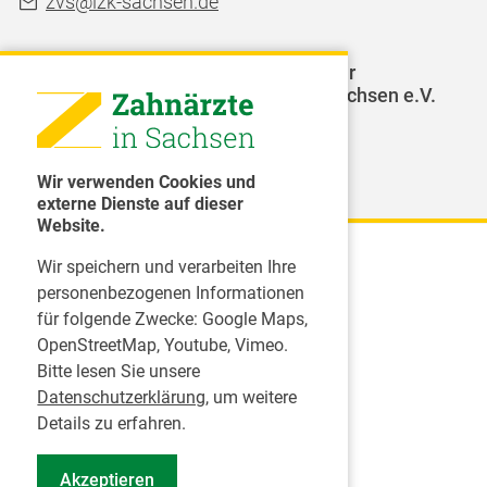
zvs@lzk-sachsen.de
LAGZ - Landesarbeitsgemeinschaft für
Jugendzahnpflege des Freistaates Sachsen e.V.
Weitere Organisationen
Wir verwenden Cookies und
externe Dienste auf dieser
Website.
Wir speichern und verarbeiten Ihre
Karriere
personenbezogenen Informationen
für folgende Zwecke:
Google Maps,
Inserate
OpenStreetMap, Youtube, Vimeo
.
Praktikum in einer Zahnarztpraxis
Bitte lesen Sie unsere
Jobs im Zahnärztehaus
Datenschutzerklärung
, um weitere
Presse
Details zu erfahren.
Pressemitteilungen
Akzeptieren