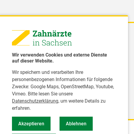
 - Landeszahnärztekammer Sachsen
51 8066 - 0
Wir verwenden Cookies und externe Dienste
rwaltung@Izk-sachsen.de
auf dieser Website.
Wir speichern und verarbeiten Ihre
- Landesarbeitsgemeinschaft für
personenbezogenen Informationen für folgende
dzahnpflege des Freistaates Sachsen e.V.
Zwecke:
Google Maps, OpenStreetMap, Youtube,
Vimeo
. Bitte lesen Sie unsere
Datenschutzerklärung
, um weitere Details zu
erfahren.
Akzeptieren
Ablehnen