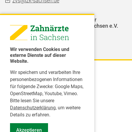
zvs@lzk-sachsen.de
LAGZ - Landesarbeitsgemeinschaft für
Jugendzahnpflege des Freistaates Sachsen e.V.
Weitere Organisationen
Wir verwenden Cookies und
externe Dienste auf dieser
Website.
Wir speichern und verarbeiten Ihre
Karriere
personenbezogenen Informationen
für folgende Zwecke:
Google Maps,
Inserate
OpenStreetMap, Youtube, Vimeo
.
Praktikum in einer Zahnarztpraxis
Bitte lesen Sie unsere
Jobs im Zahnärztehaus
Datenschutzerklärung
, um weitere
Presse
Details zu erfahren.
Pressemitteilungen
Akzeptieren