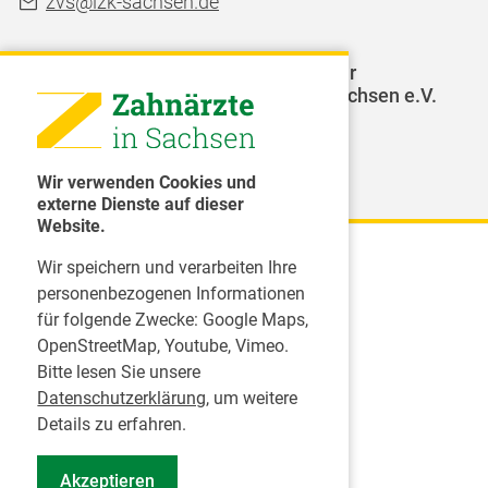
zvs@lzk-sachsen.de
LAGZ - Landesarbeitsgemeinschaft für
Jugendzahnpflege des Freistaates Sachsen e.V.
Weitere Organisationen
Wir verwenden Cookies und
externe Dienste auf dieser
Website.
Wir speichern und verarbeiten Ihre
Karriere
personenbezogenen Informationen
für folgende Zwecke:
Google Maps,
Inserate
OpenStreetMap, Youtube, Vimeo
.
Praktikum in einer Zahnarztpraxis
Bitte lesen Sie unsere
Jobs im Zahnärztehaus
Datenschutzerklärung
, um weitere
Presse
Details zu erfahren.
Pressemitteilungen
Akzeptieren