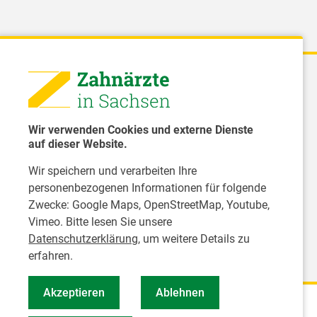
 - Landeszahnärztekammer Sachsen
51 8066 - 0
Wir verwenden Cookies und externe Dienste
rwaltung@Izk-sachsen.de
auf dieser Website.
Wir speichern und verarbeiten Ihre
- Landesarbeitsgemeinschaft für
personenbezogenen Informationen für folgende
dzahnpflege des Freistaates Sachsen e.V.
Zwecke:
Google Maps, OpenStreetMap, Youtube,
Vimeo
. Bitte lesen Sie unsere
Datenschutzerklärung
, um weitere Details zu
erfahren.
Akzeptieren
Ablehnen