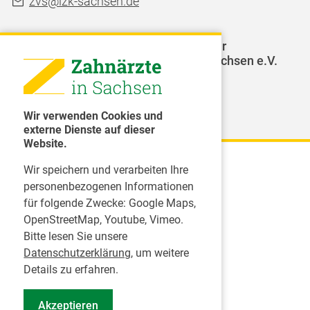
zvs@lzk-sachsen.de
LAGZ - Landesarbeitsgemeinschaft für
Jugendzahnpflege des Freistaates Sachsen e.V.
Weitere Organisationen
Wir verwenden Cookies und
externe Dienste auf dieser
Website.
Wir speichern und verarbeiten Ihre
Karriere
personenbezogenen Informationen
für folgende Zwecke:
Google Maps,
Inserate
OpenStreetMap, Youtube, Vimeo
.
Praktikum in einer Zahnarztpraxis
Bitte lesen Sie unsere
Jobs im Zahnärztehaus
Datenschutzerklärung
, um weitere
Presse
Details zu erfahren.
Pressemitteilungen
Akzeptieren