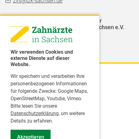
zvs@lzk-sachsen.de
LAGZ - Landesarbeitsgemeinschaft für
Jugendzahnpflege des Freistaates Sachsen e.V.
Weitere Organisationen
Wir verwenden Cookies und
externe Dienste auf dieser
Website.
Wir speichern und verarbeiten Ihre
Karriere
personenbezogenen Informationen
für folgende Zwecke:
Google Maps,
Inserate
OpenStreetMap, Youtube, Vimeo
.
Praktikum in einer Zahnarztpraxis
Bitte lesen Sie unsere
Jobs im Zahnärztehaus
Datenschutzerklärung
, um weitere
Presse
Details zu erfahren.
Pressemitteilungen
Akzeptieren