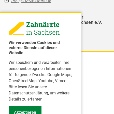
zvs@lzk-sachsen.de
LAGZ - Landesarbeitsgemeinschaft für
Jugendzahnpflege des Freistaates Sachsen e.V.
Weitere Organisationen
Wir verwenden Cookies und
externe Dienste auf dieser
Website.
Wir speichern und verarbeiten Ihre
Karriere
personenbezogenen Informationen
für folgende Zwecke:
Google Maps,
Inserate
OpenStreetMap, Youtube, Vimeo
.
Praktikum in einer Zahnarztpraxis
Bitte lesen Sie unsere
Jobs im Zahnärztehaus
Datenschutzerklärung
, um weitere
Presse
Details zu erfahren.
Pressemitteilungen
Akzeptieren