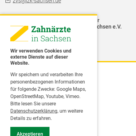
zvs@lzk-sachsen.de
LAGZ - Landesarbeitsgemeinschaft für
Jugendzahnpflege des Freistaates Sachsen e.V.
Weitere Organisationen
Wir verwenden Cookies und
externe Dienste auf dieser
Website.
Wir speichern und verarbeiten Ihre
Karriere
personenbezogenen Informationen
für folgende Zwecke:
Google Maps,
Inserate
OpenStreetMap, Youtube, Vimeo
.
Praktikum in einer Zahnarztpraxis
Bitte lesen Sie unsere
Jobs im Zahnärztehaus
Datenschutzerklärung
, um weitere
Presse
Details zu erfahren.
Pressemitteilungen
Akzeptieren