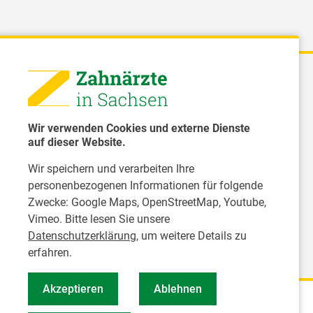
 - Landeszahnärztekammer Sachsen
51 8066 - 0
Wir verwenden Cookies und externe Dienste
rwaltung@Izk-sachsen.de
auf dieser Website.
Wir speichern und verarbeiten Ihre
- Landesarbeitsgemeinschaft für
personenbezogenen Informationen für folgende
dzahnpflege des Freistaates Sachsen e.V.
Zwecke:
Google Maps, OpenStreetMap, Youtube,
Vimeo
. Bitte lesen Sie unsere
Datenschutzerklärung
, um weitere Details zu
erfahren.
Akzeptieren
Ablehnen