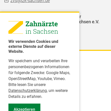
zvs@lzk-sachsen.de
LAGZ - Landesarbeitsgemeinschaft für
Jugendzahnpflege des Freistaates Sachsen e.V.
Weitere Organisationen
Wir verwenden Cookies und
externe Dienste auf dieser
Website.
Wir speichern und verarbeiten Ihre
Karriere
personenbezogenen Informationen
für folgende Zwecke:
Google Maps,
Inserate
OpenStreetMap, Youtube, Vimeo
.
Praktikum in einer Zahnarztpraxis
Bitte lesen Sie unsere
Jobs im Zahnärztehaus
Datenschutzerklärung
, um weitere
Presse
Details zu erfahren.
Pressemitteilungen
Akzeptieren