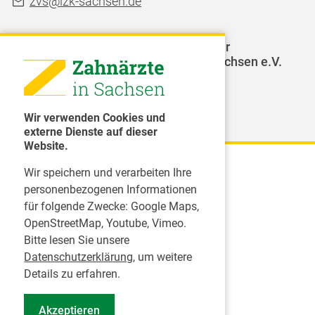
zvs@lzk-sachsen.de
LAGZ - Landesarbeitsgemeinschaft für
Jugendzahnpflege des Freistaates Sachsen e.V.
Weitere Organisationen
Wir verwenden Cookies und
externe Dienste auf dieser
Website.
Wir speichern und verarbeiten Ihre
Karriere
personenbezogenen Informationen
für folgende Zwecke:
Google Maps,
Inserate
OpenStreetMap, Youtube, Vimeo
.
Praktikum in einer Zahnarztpraxis
Bitte lesen Sie unsere
Jobs im Zahnärztehaus
Datenschutzerklärung
, um weitere
Presse
Details zu erfahren.
Pressemitteilungen
Akzeptieren