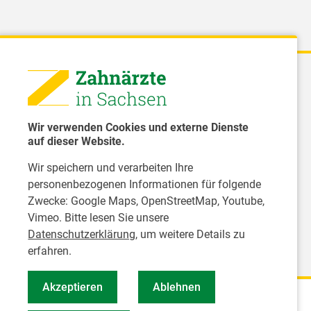
 - Landeszahnärztekammer Sachsen
51 8066 - 0
Wir verwenden Cookies und externe Dienste
rwaltung@Izk-sachsen.de
auf dieser Website.
Wir speichern und verarbeiten Ihre
- Landesarbeitsgemeinschaft für
personenbezogenen Informationen für folgende
dzahnpflege des Freistaates Sachsen e.V.
Zwecke:
Google Maps, OpenStreetMap, Youtube,
Vimeo
. Bitte lesen Sie unsere
Datenschutzerklärung
, um weitere Details zu
erfahren.
Akzeptieren
Ablehnen