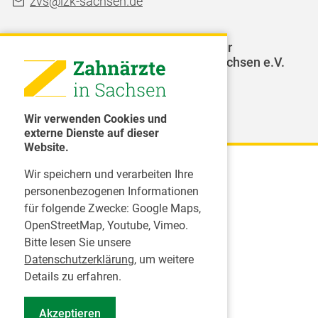
zvs@lzk-sachsen.de
LAGZ - Landesarbeitsgemeinschaft für
Jugendzahnpflege des Freistaates Sachsen e.V.
Weitere Organisationen
Wir verwenden Cookies und
externe Dienste auf dieser
Website.
Wir speichern und verarbeiten Ihre
Karriere
personenbezogenen Informationen
für folgende Zwecke:
Google Maps,
Inserate
OpenStreetMap, Youtube, Vimeo
.
Praktikum in einer Zahnarztpraxis
Bitte lesen Sie unsere
Jobs im Zahnärztehaus
Datenschutzerklärung
, um weitere
Presse
Details zu erfahren.
Pressemitteilungen
Akzeptieren