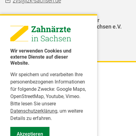
zvs@lzk-sachsen.de
LAGZ - Landesarbeitsgemeinschaft für
Jugendzahnpflege des Freistaates Sachsen e.V.
Weitere Organisationen
Wir verwenden Cookies und
externe Dienste auf dieser
Website.
Wir speichern und verarbeiten Ihre
Karriere
personenbezogenen Informationen
für folgende Zwecke:
Google Maps,
Inserate
OpenStreetMap, Youtube, Vimeo
.
Praktikum in einer Zahnarztpraxis
Bitte lesen Sie unsere
Jobs im Zahnärztehaus
Datenschutzerklärung
, um weitere
Presse
Details zu erfahren.
Pressemitteilungen
Akzeptieren