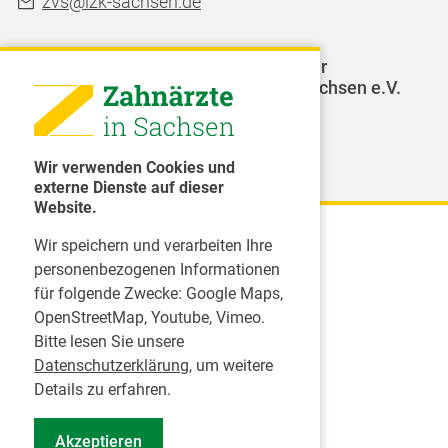
zvs@lzk-sachsen.de
LAGZ - Landesarbeitsgemeinschaft für
Jugendzahnpflege des Freistaates Sachsen e.V.
Weitere Organisationen
Wir verwenden Cookies und
externe Dienste auf dieser
Website.
Wir speichern und verarbeiten Ihre
Karriere
personenbezogenen Informationen
für folgende Zwecke:
Google Maps,
Inserate
OpenStreetMap, Youtube, Vimeo
.
Praktikum in einer Zahnarztpraxis
Bitte lesen Sie unsere
Jobs im Zahnärztehaus
Datenschutzerklärung
, um weitere
Presse
Details zu erfahren.
Pressemitteilungen
Akzeptieren