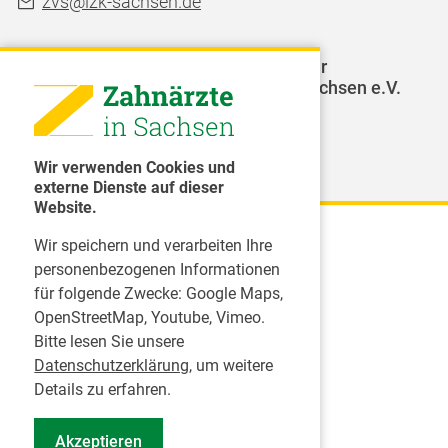
zvs@lzk-sachsen.de
LAGZ - Landesarbeitsgemeinschaft für
Jugendzahnpflege des Freistaates Sachsen e.V.
Weitere Organisationen
Wir verwenden Cookies und
externe Dienste auf dieser
Website.
Wir speichern und verarbeiten Ihre
Karriere
personenbezogenen Informationen
für folgende Zwecke:
Google Maps,
Inserate
OpenStreetMap, Youtube, Vimeo
.
Praktikum in einer Zahnarztpraxis
Bitte lesen Sie unsere
Jobs im Zahnärztehaus
Datenschutzerklärung
, um weitere
Presse
Details zu erfahren.
Pressemitteilungen
Akzeptieren