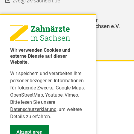
zvs@lzk-sachsen.de
LAGZ - Landesarbeitsgemeinschaft für
Jugendzahnpflege des Freistaates Sachsen e.V.
Weitere Organisationen
Wir verwenden Cookies und
externe Dienste auf dieser
Website.
Wir speichern und verarbeiten Ihre
Karriere
personenbezogenen Informationen
für folgende Zwecke:
Google Maps,
Inserate
OpenStreetMap, Youtube, Vimeo
.
Praktikum in einer Zahnarztpraxis
Bitte lesen Sie unsere
Jobs im Zahnärztehaus
Datenschutzerklärung
, um weitere
Presse
Details zu erfahren.
Pressemitteilungen
Akzeptieren