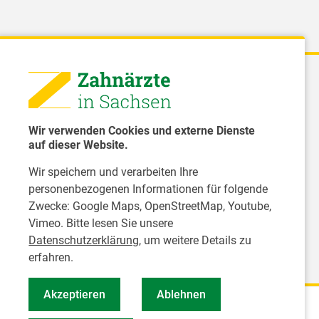
 - Landeszahnärztekammer Sachsen
51 8066 - 0
Wir verwenden Cookies und externe Dienste
rwaltung@Izk-sachsen.de
auf dieser Website.
Wir speichern und verarbeiten Ihre
- Landesarbeitsgemeinschaft für
personenbezogenen Informationen für folgende
dzahnpflege des Freistaates Sachsen e.V.
Zwecke:
Google Maps, OpenStreetMap, Youtube,
Vimeo
. Bitte lesen Sie unsere
Datenschutzerklärung
, um weitere Details zu
erfahren.
Akzeptieren
Ablehnen