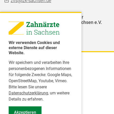
zvs@lzk-sachsen.de
LAGZ - Landesarbeitsgemeinschaft für
Jugendzahnpflege des Freistaates Sachsen e.V.
Weitere Organisationen
Wir verwenden Cookies und
externe Dienste auf dieser
Website.
Wir speichern und verarbeiten Ihre
Karriere
personenbezogenen Informationen
für folgende Zwecke:
Google Maps,
Inserate
OpenStreetMap, Youtube, Vimeo
.
Praktikum in einer Zahnarztpraxis
Bitte lesen Sie unsere
Jobs im Zahnärztehaus
Datenschutzerklärung
, um weitere
Presse
Details zu erfahren.
Pressemitteilungen
Akzeptieren