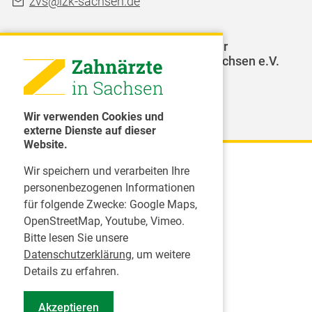
zvs@lzk-sachsen.de
LAGZ - Landesarbeitsgemeinschaft für
Jugendzahnpflege des Freistaates Sachsen e.V.
Weitere Organisationen
Wir verwenden Cookies und
externe Dienste auf dieser
Website.
Wir speichern und verarbeiten Ihre
Karriere
personenbezogenen Informationen
für folgende Zwecke:
Google Maps,
Inserate
OpenStreetMap, Youtube, Vimeo
.
Praktikum in einer Zahnarztpraxis
Bitte lesen Sie unsere
Jobs im Zahnärztehaus
Datenschutzerklärung
, um weitere
Presse
Details zu erfahren.
Pressemitteilungen
Akzeptieren