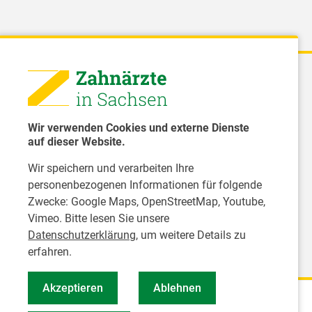
 - Landeszahnärztekammer Sachsen
51 8066 - 0
Wir verwenden Cookies und externe Dienste
rwaltung@Izk-sachsen.de
auf dieser Website.
Wir speichern und verarbeiten Ihre
- Landesarbeitsgemeinschaft für
personenbezogenen Informationen für folgende
dzahnpflege des Freistaates Sachsen e.V.
Zwecke:
Google Maps, OpenStreetMap, Youtube,
Vimeo
. Bitte lesen Sie unsere
Datenschutzerklärung
, um weitere Details zu
erfahren.
Akzeptieren
Ablehnen