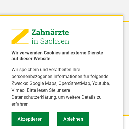
 - Landeszahnärztekammer Sachsen
51 8066 - 0
Wir verwenden Cookies und externe Dienste
rwaltung@Izk-sachsen.de
auf dieser Website.
Wir speichern und verarbeiten Ihre
- Landesarbeitsgemeinschaft für
personenbezogenen Informationen für folgende
dzahnpflege des Freistaates Sachsen e.V.
Zwecke:
Google Maps, OpenStreetMap, Youtube,
Vimeo
. Bitte lesen Sie unsere
Datenschutzerklärung
, um weitere Details zu
erfahren.
Akzeptieren
Ablehnen