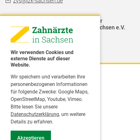
zvs@lzk-sachsen.de
LAGZ - Landesarbeitsgemeinschaft für
Jugendzahnpflege des Freistaates Sachsen e.V.
Weitere Organisationen
Wir verwenden Cookies und
externe Dienste auf dieser
Website.
Wir speichern und verarbeiten Ihre
Karriere
personenbezogenen Informationen
für folgende Zwecke:
Google Maps,
Inserate
OpenStreetMap, Youtube, Vimeo
.
Praktikum in einer Zahnarztpraxis
Bitte lesen Sie unsere
Jobs im Zahnärztehaus
Datenschutzerklärung
, um weitere
Presse
Details zu erfahren.
Pressemitteilungen
Akzeptieren