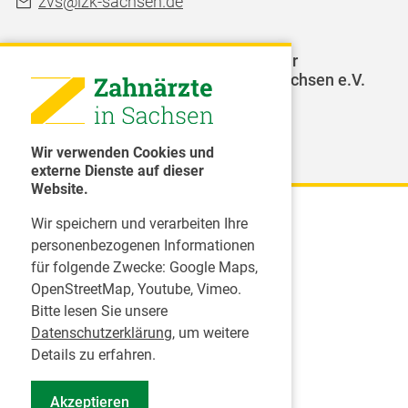
zvs@lzk-sachsen.de
LAGZ - Landesarbeitsgemeinschaft für
Jugendzahnpflege des Freistaates Sachsen e.V.
Weitere Organisationen
Wir verwenden Cookies und
externe Dienste auf dieser
Website.
Wir speichern und verarbeiten Ihre
Karriere
personenbezogenen Informationen
für folgende Zwecke:
Google Maps,
Inserate
OpenStreetMap, Youtube, Vimeo
.
Praktikum in einer Zahnarztpraxis
Bitte lesen Sie unsere
Jobs im Zahnärztehaus
Datenschutzerklärung
, um weitere
Presse
Details zu erfahren.
Pressemitteilungen
Akzeptieren