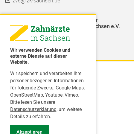
zvs@lzk-sachsen.de
LAGZ - Landesarbeitsgemeinschaft für
Jugendzahnpflege des Freistaates Sachsen e.V.
Weitere Organisationen
Wir verwenden Cookies und
externe Dienste auf dieser
Website.
Wir speichern und verarbeiten Ihre
Karriere
personenbezogenen Informationen
für folgende Zwecke:
Google Maps,
Inserate
OpenStreetMap, Youtube, Vimeo
.
Praktikum in einer Zahnarztpraxis
Bitte lesen Sie unsere
Jobs im Zahnärztehaus
Datenschutzerklärung
, um weitere
Presse
Details zu erfahren.
Pressemitteilungen
Akzeptieren