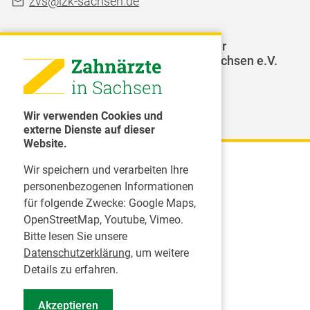
zvs@lzk-sachsen.de
LAGZ - Landesarbeitsgemeinschaft für
Jugendzahnpflege des Freistaates Sachsen e.V.
Weitere Organisationen
Wir verwenden Cookies und
externe Dienste auf dieser
Website.
Wir speichern und verarbeiten Ihre
Karriere
personenbezogenen Informationen
für folgende Zwecke:
Google Maps,
Inserate
OpenStreetMap, Youtube, Vimeo
.
Praktikum in einer Zahnarztpraxis
Bitte lesen Sie unsere
Jobs im Zahnärztehaus
Datenschutzerklärung
, um weitere
Presse
Details zu erfahren.
Pressemitteilungen
Akzeptieren