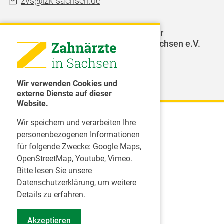
zvs@lzk-sachsen.de
LAGZ - Landesarbeitsgemeinschaft für
Jugendzahnpflege des Freistaates Sachsen e.V.
Weitere Organisationen
Wir verwenden Cookies und
externe Dienste auf dieser
Website.
Wir speichern und verarbeiten Ihre
Karriere
personenbezogenen Informationen
für folgende Zwecke:
Google Maps,
Inserate
OpenStreetMap, Youtube, Vimeo
.
Praktikum in einer Zahnarztpraxis
Bitte lesen Sie unsere
Jobs im Zahnärztehaus
Datenschutzerklärung
, um weitere
Presse
Details zu erfahren.
Pressemitteilungen
Akzeptieren