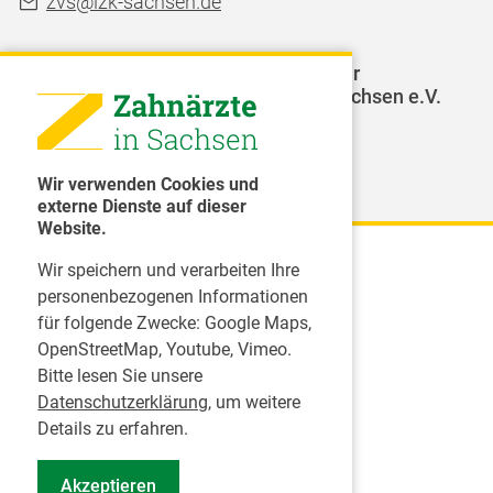
zvs@lzk-sachsen.de
LAGZ - Landesarbeitsgemeinschaft für
Jugendzahnpflege des Freistaates Sachsen e.V.
Weitere Organisationen
Wir verwenden Cookies und
externe Dienste auf dieser
Website.
Wir speichern und verarbeiten Ihre
Karriere
personenbezogenen Informationen
für folgende Zwecke:
Google Maps,
Inserate
OpenStreetMap, Youtube, Vimeo
.
Praktikum in einer Zahnarztpraxis
Bitte lesen Sie unsere
Jobs im Zahnärztehaus
Datenschutzerklärung
, um weitere
Presse
Details zu erfahren.
Pressemitteilungen
Akzeptieren