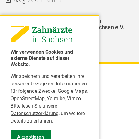
zvs@lzk-sachsen.de
LAGZ - Landesarbeitsgemeinschaft für
Jugendzahnpflege des Freistaates Sachsen e.V.
Weitere Organisationen
Wir verwenden Cookies und
externe Dienste auf dieser
Website.
Wir speichern und verarbeiten Ihre
Karriere
personenbezogenen Informationen
für folgende Zwecke:
Google Maps,
Inserate
OpenStreetMap, Youtube, Vimeo
.
Praktikum in einer Zahnarztpraxis
Bitte lesen Sie unsere
Jobs im Zahnärztehaus
Datenschutzerklärung
, um weitere
Presse
Details zu erfahren.
Pressemitteilungen
Akzeptieren