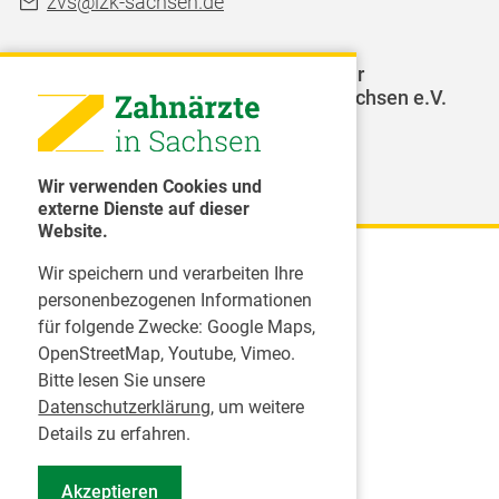
zvs@lzk-sachsen.de
LAGZ - Landesarbeitsgemeinschaft für
Jugendzahnpflege des Freistaates Sachsen e.V.
Weitere Organisationen
Wir verwenden Cookies und
externe Dienste auf dieser
Website.
Wir speichern und verarbeiten Ihre
Karriere
personenbezogenen Informationen
für folgende Zwecke:
Google Maps,
Inserate
OpenStreetMap, Youtube, Vimeo
.
Praktikum in einer Zahnarztpraxis
Bitte lesen Sie unsere
Jobs im Zahnärztehaus
Datenschutzerklärung
, um weitere
Presse
Details zu erfahren.
Pressemitteilungen
Akzeptieren