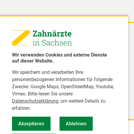
 - Landeszahnärztekammer Sachsen
51 8066 - 0
Wir verwenden Cookies und externe Dienste
rwaltung@Izk-sachsen.de
auf dieser Website.
Wir speichern und verarbeiten Ihre
- Landesarbeitsgemeinschaft für
personenbezogenen Informationen für folgende
dzahnpflege des Freistaates Sachsen e.V.
Zwecke:
Google Maps, OpenStreetMap, Youtube,
Vimeo
. Bitte lesen Sie unsere
Datenschutzerklärung
, um weitere Details zu
erfahren.
Akzeptieren
Ablehnen