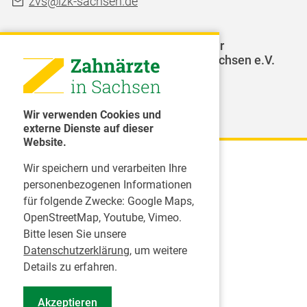
zvs@lzk-sachsen.de
LAGZ - Landesarbeitsgemeinschaft für
Jugendzahnpflege des Freistaates Sachsen e.V.
Weitere Organisationen
Wir verwenden Cookies und
externe Dienste auf dieser
Website.
Wir speichern und verarbeiten Ihre
Karriere
personenbezogenen Informationen
für folgende Zwecke:
Google Maps,
Inserate
OpenStreetMap, Youtube, Vimeo
.
Praktikum in einer Zahnarztpraxis
Bitte lesen Sie unsere
Jobs im Zahnärztehaus
Datenschutzerklärung
, um weitere
Presse
Details zu erfahren.
Pressemitteilungen
Akzeptieren