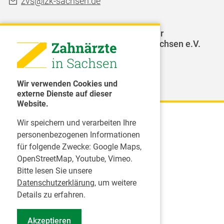
zvs@lzk-sachsen.de
LAGZ - Landesarbeitsgemeinschaft für
Jugendzahnpflege des Freistaates Sachsen e.V.
Weitere Organisationen
Wir verwenden Cookies und
externe Dienste auf dieser
Website.
Wir speichern und verarbeiten Ihre
Karriere
personenbezogenen Informationen
für folgende Zwecke:
Google Maps,
Inserate
OpenStreetMap, Youtube, Vimeo
.
Praktikum in einer Zahnarztpraxis
Bitte lesen Sie unsere
Jobs im Zahnärztehaus
Datenschutzerklärung
, um weitere
Presse
Details zu erfahren.
Pressemitteilungen
Akzeptieren