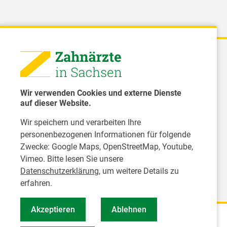
 - Landeszahnärztekammer Sachsen
51 8066 - 0
Wir verwenden Cookies und externe Dienste
rwaltung@Izk-sachsen.de
auf dieser Website.
Wir speichern und verarbeiten Ihre
- Landesarbeitsgemeinschaft für
personenbezogenen Informationen für folgende
dzahnpflege des Freistaates Sachsen e.V.
Zwecke:
Google Maps, OpenStreetMap, Youtube,
Vimeo
. Bitte lesen Sie unsere
Datenschutzerklärung
, um weitere Details zu
erfahren.
Akzeptieren
Ablehnen