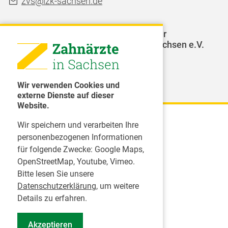
zvs@lzk-sachsen.de
LAGZ - Landesarbeitsgemeinschaft für
Jugendzahnpflege des Freistaates Sachsen e.V.
Weitere Organisationen
Wir verwenden Cookies und
externe Dienste auf dieser
Website.
Wir speichern und verarbeiten Ihre
Karriere
personenbezogenen Informationen
für folgende Zwecke:
Google Maps,
Inserate
OpenStreetMap, Youtube, Vimeo
.
Praktikum in einer Zahnarztpraxis
Bitte lesen Sie unsere
Jobs im Zahnärztehaus
Datenschutzerklärung
, um weitere
Presse
Details zu erfahren.
Pressemitteilungen
Akzeptieren