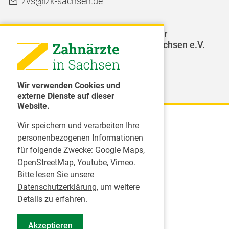
zvs@lzk-sachsen.de
LAGZ - Landesarbeitsgemeinschaft für
Jugendzahnpflege des Freistaates Sachsen e.V.
Weitere Organisationen
Wir verwenden Cookies und
externe Dienste auf dieser
Website.
Wir speichern und verarbeiten Ihre
Karriere
personenbezogenen Informationen
für folgende Zwecke:
Google Maps,
Inserate
OpenStreetMap, Youtube, Vimeo
.
Praktikum in einer Zahnarztpraxis
Bitte lesen Sie unsere
Jobs im Zahnärztehaus
Datenschutzerklärung
, um weitere
Presse
Details zu erfahren.
Pressemitteilungen
Akzeptieren