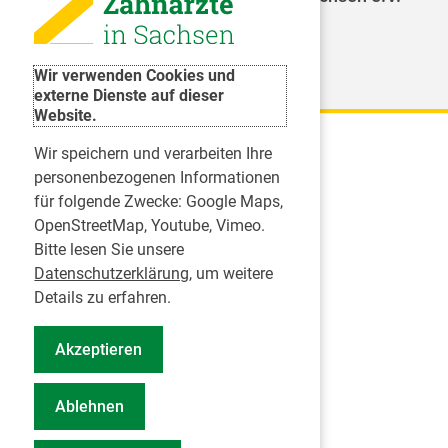
Weitere Organisationen
Wir verwenden Cookies und
externe Dienste auf dieser
Website.
Wir speichern und verarbeiten Ihre
Karriere
personenbezogenen Informationen
für folgende Zwecke:
Google Maps,
Inserate
OpenStreetMap, Youtube, Vimeo
.
Praktikum in einer Zahnarztpraxis
Bitte lesen Sie unsere
Jobs im Zahnärztehaus
Datenschutzerklärung
, um weitere
Presse
Details zu erfahren.
Pressemitteilungen
Akzeptieren
Informationszentrum Zahngesundheit
Notdienstsuche Pressevertreter
Ablehnen
Geschäftsbericht KZVS