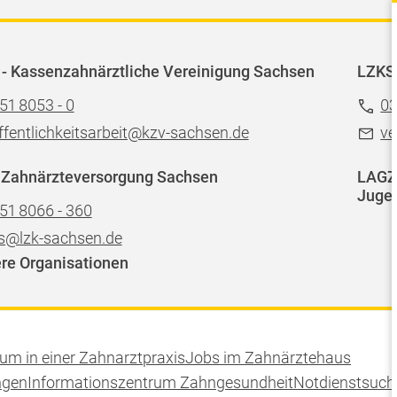
- Kassenzahnärztliche Vereinigung Sachsen
LZKS
51 8053 - 0
03
ffentlichkeitsarbeit@kzv-sachsen.de
ve
 Zahnärzteversorgung Sachsen
LAGZ 
Jugen
51 8066 - 360
s@lzk-sachsen.de
re Organisationen
kum in einer Zahnarztpraxis
Jobs im Zahnärztehaus
ngen
Informationszentrum Zahngesundheit
Notdienstsuche