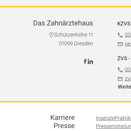
Das Zahnärztehaus
KZVS 
Schützenhöhe 11
03
01099 Dresden
oe
ZVS -
03
zv
Weite
Karriere
Inserate
Prakti
Presse
Pressemitteilu