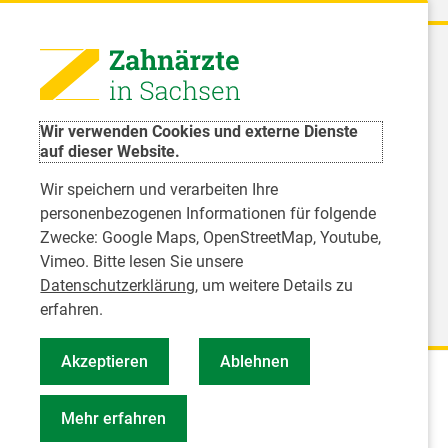
 - Landeszahnärztekammer Sachsen
51 8066 - 0
Wir verwenden Cookies und externe Dienste
rwaltung@Izk-sachsen.de
auf dieser Website.
Wir speichern und verarbeiten Ihre
- Landesarbeitsgemeinschaft für
personenbezogenen Informationen für folgende
dzahnpflege des Freistaates Sachsen e.V.
Zwecke:
Google Maps, OpenStreetMap, Youtube,
Vimeo
. Bitte lesen Sie unsere
Datenschutzerklärung
, um weitere Details zu
erfahren.
Akzeptieren
Ablehnen
Mehr erfahren
 Pressevertreter
Geschäftsbericht KZVS