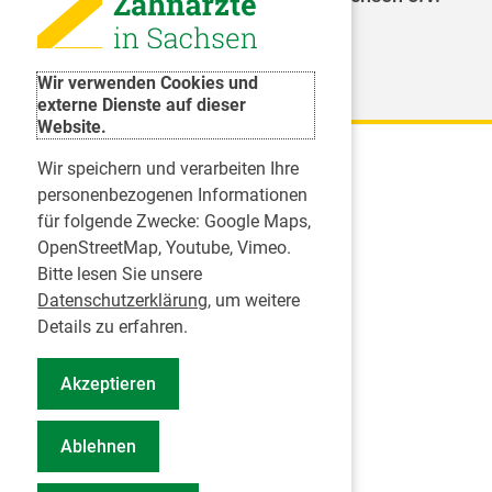
Weitere Organisationen
Wir verwenden Cookies und
externe Dienste auf dieser
Website.
Wir speichern und verarbeiten Ihre
Karriere
personenbezogenen Informationen
für folgende Zwecke:
Google Maps,
Inserate
OpenStreetMap, Youtube, Vimeo
.
Praktikum in einer Zahnarztpraxis
Bitte lesen Sie unsere
Jobs im Zahnärztehaus
Datenschutzerklärung
, um weitere
Presse
Details zu erfahren.
Pressemitteilungen
Akzeptieren
Informationszentrum Zahngesundheit
Notdienstsuche Pressevertreter
Ablehnen
Geschäftsbericht KZVS