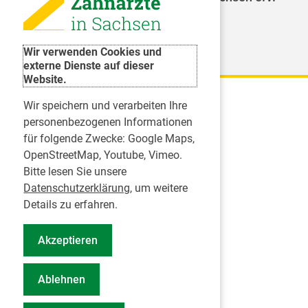
Weitere Organisationen
Wir verwenden Cookies und
externe Dienste auf dieser
Website.
Wir speichern und verarbeiten Ihre
Karriere
personenbezogenen Informationen
für folgende Zwecke:
Google Maps,
Inserate
OpenStreetMap, Youtube, Vimeo
.
Praktikum in einer Zahnarztpraxis
Bitte lesen Sie unsere
Jobs im Zahnärztehaus
Datenschutzerklärung
, um weitere
Presse
Details zu erfahren.
Pressemitteilungen
Akzeptieren
Informationszentrum Zahngesundheit
Notdienstsuche Pressevertreter
Ablehnen
Geschäftsbericht KZVS