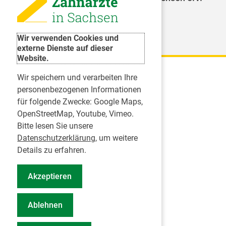
Weitere Organisationen
Wir verwenden Cookies und
externe Dienste auf dieser
Website.
Wir speichern und verarbeiten Ihre
Karriere
personenbezogenen Informationen
für folgende Zwecke:
Google Maps,
Inserate
OpenStreetMap, Youtube, Vimeo
.
Praktikum in einer Zahnarztpraxis
Bitte lesen Sie unsere
Jobs im Zahnärztehaus
Datenschutzerklärung
, um weitere
Presse
Details zu erfahren.
Pressemitteilungen
Akzeptieren
Informationszentrum Zahngesundheit
Notdienstsuche Pressevertreter
Ablehnen
Geschäftsbericht KZVS