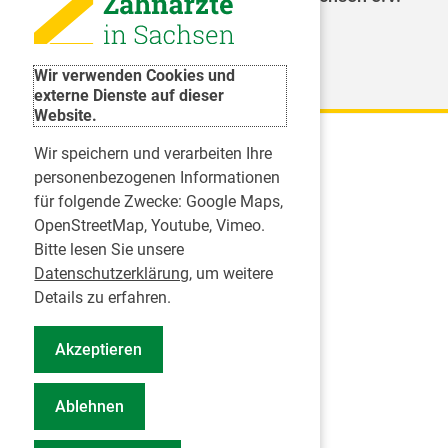
Weitere Organisationen
Wir verwenden Cookies und
externe Dienste auf dieser
Website.
Wir speichern und verarbeiten Ihre
Karriere
personenbezogenen Informationen
für folgende Zwecke:
Google Maps,
Inserate
OpenStreetMap, Youtube, Vimeo
.
Praktikum in einer Zahnarztpraxis
Bitte lesen Sie unsere
Jobs im Zahnärztehaus
Datenschutzerklärung
, um weitere
Presse
Details zu erfahren.
Pressemitteilungen
Akzeptieren
Informationszentrum Zahngesundheit
Notdienstsuche Pressevertreter
Ablehnen
Geschäftsbericht KZVS