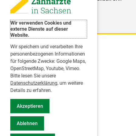
Weitere Organisationen
Wir verwenden Cookies und
externe Dienste auf dieser
Website.
Wir speichern und verarbeiten Ihre
Karriere
personenbezogenen Informationen
für folgende Zwecke:
Google Maps,
Inserate
OpenStreetMap, Youtube, Vimeo
.
Praktikum in einer Zahnarztpraxis
Bitte lesen Sie unsere
Jobs im Zahnärztehaus
Datenschutzerklärung
, um weitere
Presse
Details zu erfahren.
Pressemitteilungen
Akzeptieren
Informationszentrum Zahngesundheit
Notdienstsuche Pressevertreter
Ablehnen
Geschäftsbericht KZVS